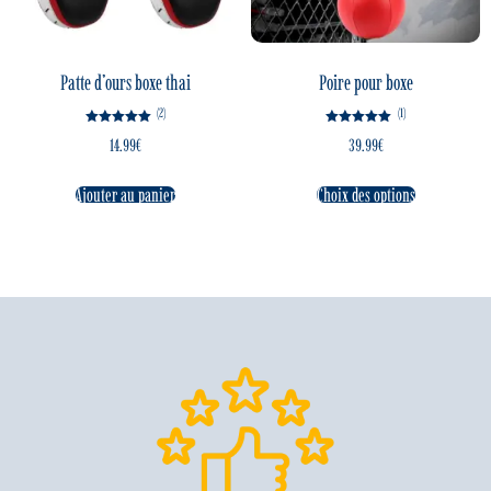
Patte d’ours boxe thai
Poire pour boxe
(2)
(1)
Note
Note
14.99
€
39.99
€
5.00
5.00
sur 5
sur 5
Ajouter au panier
Choix des options