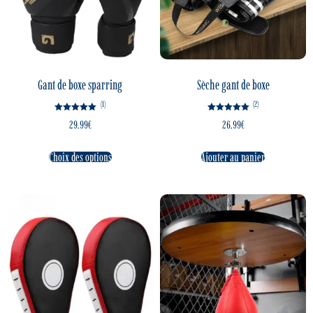
Gant de boxe sparring
Sèche gant de boxe
(1)
(2)
Note
Note
29.99
€
26.99
€
5.00
5.00
sur 5
sur 5
Choix des options
Ajouter au panier