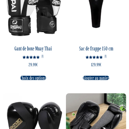
Gant de boxe Muay Thai
Sac de frappe 150 cm
(1)
(1)
Note
Note
29.99
€
129.99
€
5.00
5.00
sur 5
sur 5
Choix des options
Ajouter au panier