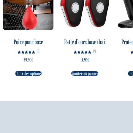
Poire pour boxe
Patte d’ours boxe thai
Protec
(1)
(2)
Note
Note
39.99
€
14.99
€
5.00
5.00
sur 5
sur 5
Choix des options
Ajouter au panier
Cho