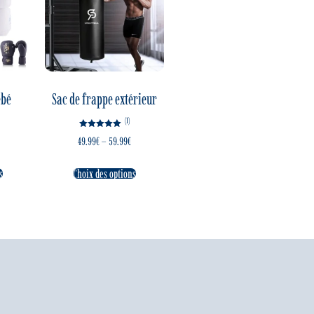
ébé
Sac de frappe extérieur
(1)
Note
49.99
€
–
59.99
€
5.00
sur 5
s
Choix des options