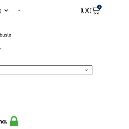
0
o
0.00
€
obuste
e