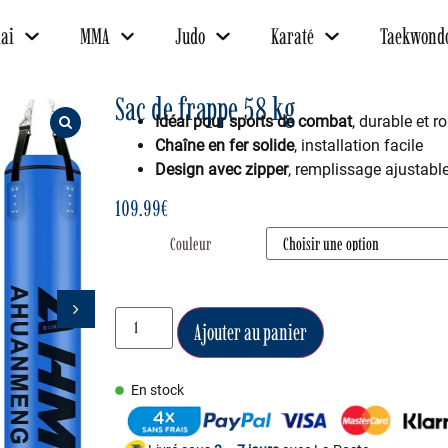
ai
MMA
Judo
Karaté
Taekwond
Sac de frappe 58 kg
Idéal pour sports de combat
, durable et r
Chaîne en fer solide
, installation facile
Design avec zipper
, remplissage ajustabl
109.99
€
Couleur
Ajouter au panier
En stock