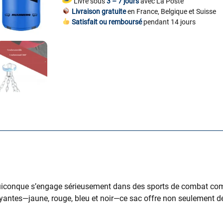
Livré sous
3 – 7 jours
avec La Poste
Livraison gratuite
en France, Belgique et Suisse
Satisfait ou remboursé
pendant 14 jours
uiconque s’engage sérieusement dans des sports de combat comm
ayantes—jaune, rouge, bleu et noir—ce sac offre non seulement de