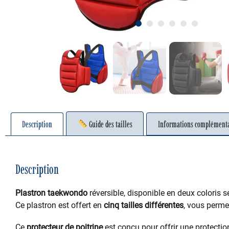
1
2
3
4
5
6
Description
Guide des tailles
Informations complémenta
Description
Plastron taekwondo
réversible, disponible en deux coloris s
Ce plastron est offert en
cinq tailles différentes
, vous permet
Ce
protecteur de poitrine
est conçu pour offrir une protecti