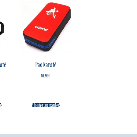
raté
Pao karaté
16.99
€
r
Ajouter au panier