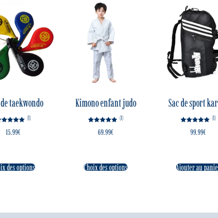
 de taekwondo
Kimono enfant judo
Sac de sport ka
(1)
(1)
(1)
Note
Note
Note
15.99
€
69.99
€
99.99
€
5.00
5.00
5.00
sur 5
sur 5
sur 5
ix des options
Choix des options
Ajouter au panie