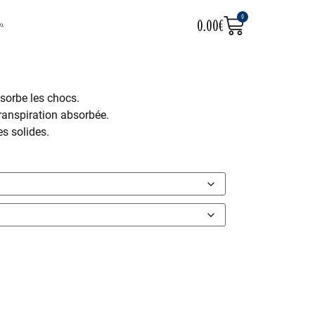
0
0.00
€
sorbe les chocs.
 transpiration absorbée.
es solides.