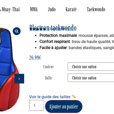
& Muay-Thai
MMA
Judo
Karaté
Taekwondo
Plastron taekwondo
(
3
avis client)
Noté
3
5.00
Protection maximale
: mousse épaisse, ab
sur 5
basé sur
Confort respirant
: tissu de haute qualité,
notations
client
Facile à ajuster
: bandes élastiques, sangl
26.99
€
Couleur
Taille
Voir le guide des tailles
Ajouter au panier