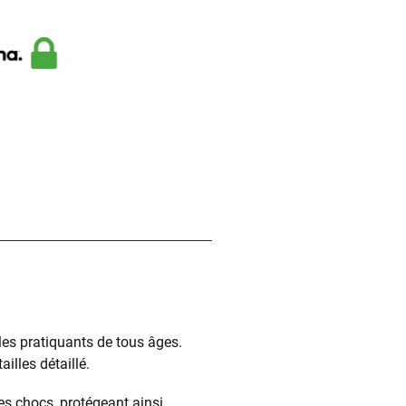
 les pratiquants de tous âges.
illes détaillé.
s chocs, protégeant ainsi