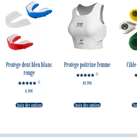
Protège dent bleu blanc
Protège poitrine femme
Cible
rouge
(1)
Note
(1)
49.99
€
5.00
sur 5
Note
6.99
€
5.00
sur 5
Choix des options
Choix des options
Cho